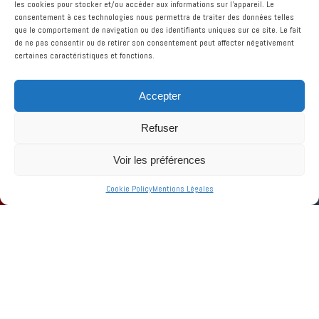
les cookies pour stocker et/ou accéder aux informations sur l'appareil.
Le
consentement à ces technologies nous permettra de traiter des données telles
que le comportement de navigation ou des identifiants uniques sur ce site.
Le fait
de ne pas consentir ou de retirer son consentement peut affecter négativement
certaines caractéristiques et fonctions.
Accepter
Refuser
Voir les préférences
RÉSERVER
COMMANDER
Cookie Policy
Mentions Légales
Nous suivre
#toinoulesfruitsdemer
#toinoulerestaurant
Toinou : Les Fruits de Mer