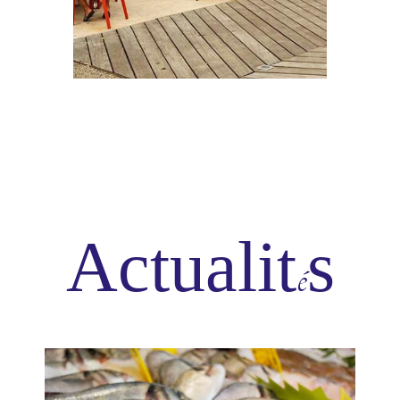
Actualit
s
é