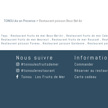
TOINOU Aix en Provence
>
Restaurant poisson Bouc-Bel-Air
Tags :
Restaurant fruits de mer Bouc-Bel-Air
,
Restaurant fruits de mer Cab
Restaurant fruits de mer Meyreuil
,
Restaurant fruits de mer Rousset
,
Res
Restaurant poisson Fuveau
,
Restaurant poisson Gardanne
,
Restaurant po
Nous suivre
Informati
#toinoulesfruitsdemer
Commander
#toinoulerestaurant
Réserver au restau
Toinou : Les Fruits de Mer
Carte cadeau