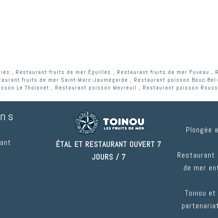
riès
,
Restaurant fruits de mer Éguilles
,
Restaurant fruits de mer Fuveau
,
taurant fruits de mer Saint-Marc-Jaumegarde
,
Restaurant poisson Bouc-Bel-
isson Le Tholonet
,
Restaurant poisson Meyreuil
,
Restaurant poisson Rouss
ons
Plongée 
rant
ÉTAL ET RESTAURANT OUVERT 7
Restaurant 
JOURS / 7
de mer ent
Toinou et
partenariat