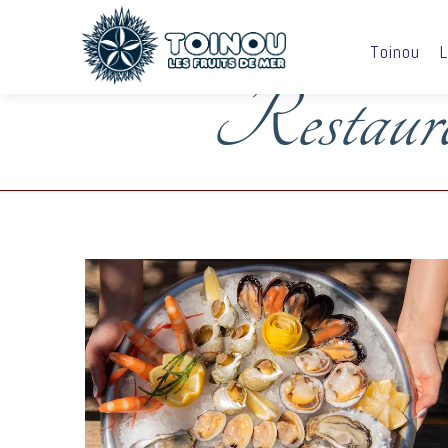
Toinou
L
Restaur