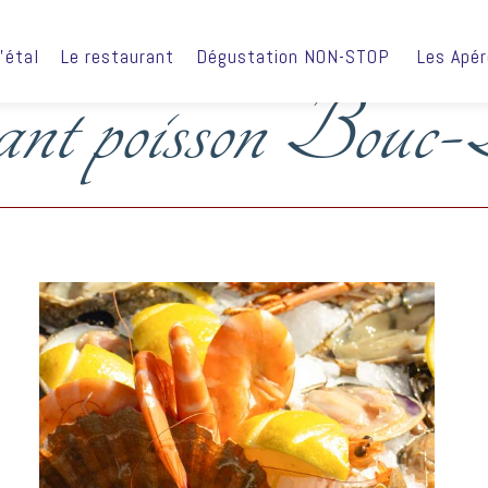
’étal
Le restaurant
Dégustation NON-STOP
Les Apé
ant poisson Bouc