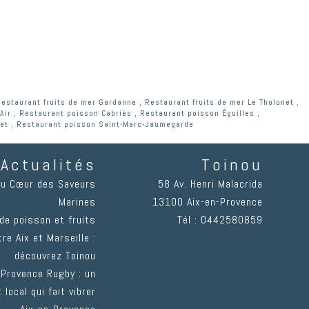
Restaurant fruits de mer Gardanne
,
Restaurant fruits de mer Le Tholonet
,
Air
,
Restaurant poisson Cabriès
,
Restaurant poisson Éguilles
,
et
,
Restaurant poisson Saint-Marc-Jaumegarde
Actualités
Toinou
au Cœur des Saveurs
58 Av. Henri Malacrida
Marines
13100
Aix-en-Provence
de poisson et fruits
Tél :
0442580859
re Aix et Marseille :
découvrez Toinou
 Provence Rugby : un
 local qui fait vibrer