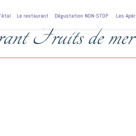
’étal
Le restaurant
Dégustation NON-STOP
Les Apé
nt Fruits de mer