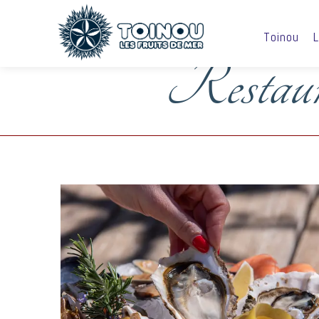
Toinou
L
Restaura