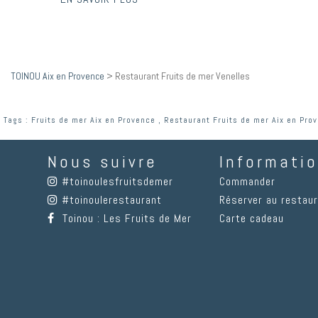
TOINOU Aix en Provence
>
Restaurant Fruits de mer Venelles
Tags :
Fruits de mer Aix en Provence
,
Restaurant Fruits de mer Aix en Pro
Nous suivre
Informati
#toinoulesfruitsdemer
Commander
#toinoulerestaurant
Réserver au restau
Toinou : Les Fruits de Mer
Carte cadeau