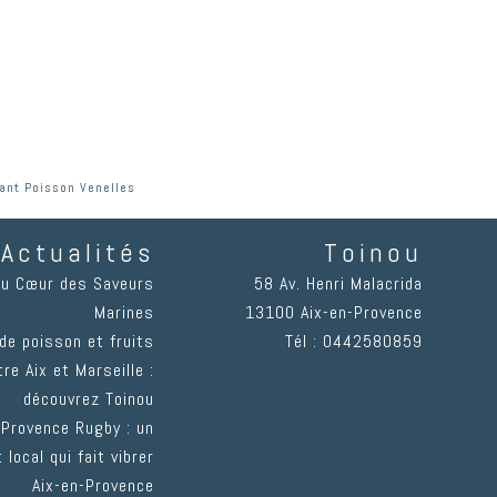
ant Poisson Venelles
Actualités
Toinou
au Cœur des Saveurs
58 Av. Henri Malacrida
Marines
13100
Aix-en-Provence
de poisson et fruits
Tél :
0442580859
re Aix et Marseille :
découvrez Toinou
 Provence Rugby : un
 local qui fait vibrer
Aix-en-Provence