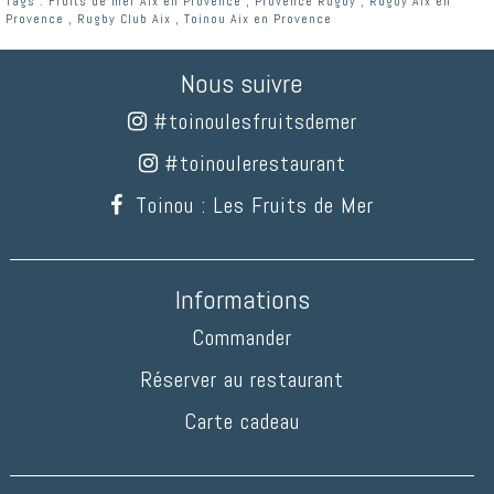
Tags :
Fruits de mer Aix en Provence
,
Provence Rugby
,
Rugby Aix en
Provence
,
Rugby Club Aix
,
Toinou Aix en Provence
Nous suivre
#toinoulesfruitsdemer
#toinoulerestaurant
Toinou : Les Fruits de Mer
Informations
Commander
Réserver au restaurant
Carte cadeau